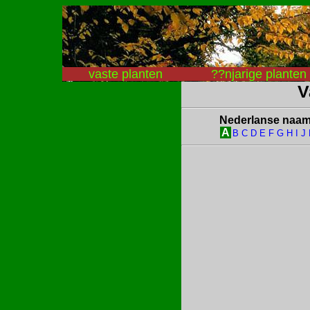
vaste planten
??njarige planten
V
Nederlanse naa
A
B
C
D
E
F
G
H
I
J