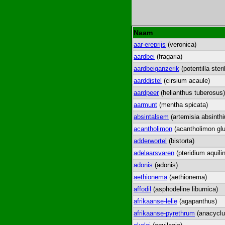
Naam
aar-ereprijs
(veronica)
aardbei
(fragaria)
aardbeiganzerik
(potentilla steril
aarddistel
(cirsium acaule)
aardpeer
(helianthus tuberosus)
aarmunt
(mentha spicata)
absintalsem
(artemisia absinth
acantholimon
(acantholimon g
adderwortel
(bistorta)
adelaarsvaren
(pteridium aquili
adonis
(adonis)
aethionema
(aethionema)
affodil
(asphodeline liburnica)
afrikaanse-lelie
(agapanthus)
afrikaanse-pyrethrum
(anacyclu