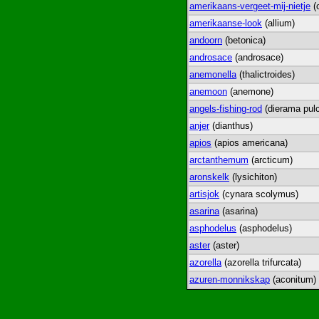
amerikaans-vergeet-mij-nietje
(
amerikaanse-look
(allium)
andoorn
(betonica)
androsace
(androsace)
anemonella
(thalictroides)
anemoon
(anemone)
angels-fishing-rod
(dierama pulc
anjer
(dianthus)
apios
(apios americana)
arctanthemum
(arcticum)
aronskelk
(lysichiton)
artisjok
(cynara scolymus)
asarina
(asarina)
asphodelus
(asphodelus)
aster
(aster)
azorella
(azorella trifurcata)
azuren-monnikskap
(aconitum)