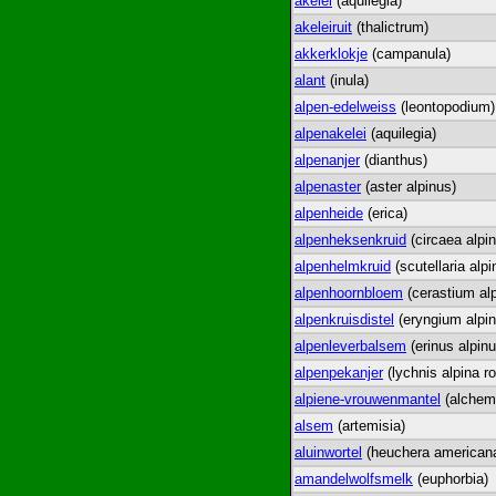
akelei
(aquilegia)
akeleiruit
(thalictrum)
akkerklokje
(campanula)
alant
(inula)
alpen-edelweiss
(leontopodium)
alpenakelei
(aquilegia)
alpenanjer
(dianthus)
alpenaster
(aster alpinus)
alpenheide
(erica)
alpenheksenkruid
(circaea alpin
alpenhelmkruid
(scutellaria alpi
alpenhoornbloem
(cerastium al
alpenkruisdistel
(eryngium alpi
alpenleverbalsem
(erinus alpinu
alpenpekanjer
(lychnis alpina r
alpiene-vrouwenmantel
(alchemi
alsem
(artemisia)
aluinwortel
(heuchera american
amandelwolfsmelk
(euphorbia)