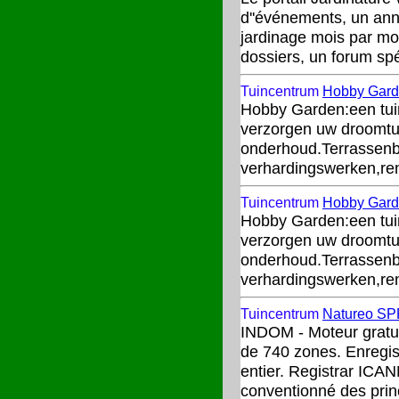
d''événements, un ann
jardinage mois par moi
dossiers, un forum sp
Tuincentrum
Hobby Gar
Hobby Garden:een tuin
verzorgen uw droomtui
onderhoud.Terrassenbo
verhardingswerken,ren
Tuincentrum
Hobby Gar
Hobby Garden:een tuin
verzorgen uw droomtui
onderhoud.Terrassenbo
verhardingswerken,ren
Tuincentrum
Natureo SP
INDOM - Moteur gratu
de 740 zones. Enregi
entier. Registrar ICA
conventionné des prin