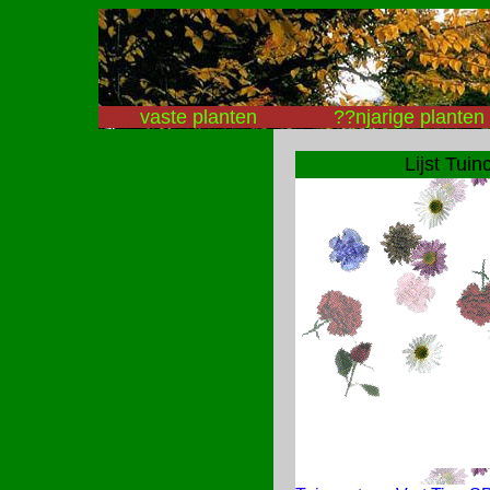
vaste planten
??njarige planten
Lijst Tui