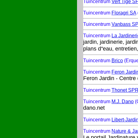
Tuincentrum
Vert Tige S
Tuincentrum
Floragri SA
Tuincentrum
Vanbass S
Tuincentrum
La Jardiner
jardin, jardinerie, jar
plans d''eau, entretie
Tuincentrum
Brico
(Erque
Tuincentrum
Feron Jardi
Feron Jardin - Centre 
Tuincentrum
Thonet SP
Tuincentrum
M.J. Dano
(
dano.net
Tuincentrum
Libert-Jardi
Tuincentrum
Nature & Ja
Le portail Jardinature