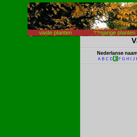
vaste planten
??njarige planten
V
Nederlanse naa
E
A
B
C
D
F
G
H
I
J