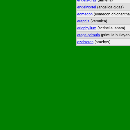
engels-gras
(armeria)
engelwortel
(angelica gigas)
eomecon
(eomecon chionantha
ereprijs
(veronica)
eriophyllum
(actinella lanata)
etage-primula
(primula bulleyan
ezelsoren
(stachys)