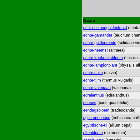
Naam
echt-duizendguldenkruid
(centa
echte-gamander
(teucrium cha
echte-guldenroede
(solidago vi
echte-heemst
(althaea)
echte-koekoeksbloem
(flos-cucu
echte-lampionplant
(physalis alk
echte-salie
(salvia)
echte-tijm
(thymus vulgaris)
echte-valeriaan
(valeriana)
edraianthus
(edraianthus)
eenbes
(paris quadrifolia)
eendagsbloem
(tradescantia)
egelzonnehoed
(echinacea palli
egyptische-ui
(allium cepa)
elfenbloem
(epimedium)