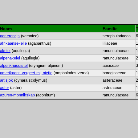
Naam
Familie
aar-ereprijs
(veronica)
scrophulariacea
6
afrikaanse-lelie
(agapanthus)
liliaceae
1
akelei
(aquilegia)
ranunculaceae
1
alpenakelei
(aquilegia)
ranunculaceae
2
alpenkruisdistel
(eryngium alpinum)
apiaceae
3
amerikaans-vergeet-mij-nietje
(omphalodes verna)
boraginaceae
1
artisjok
(cynara scolymus)
asteraceae
2
aster
(aster)
asteraceae
1
azuren-monnikskap
(aconitum)
ranunculaceae
6