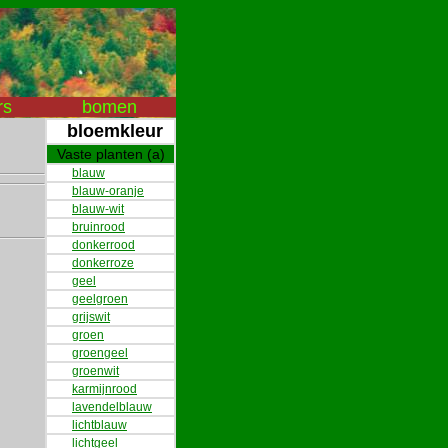
rs
bomen
bloemkleur
Vaste planten (a)
blauw
blauw-oranje
blauw-wit
bruinrood
donkerrood
donkerroze
geel
geelgroen
grijswit
groen
groengeel
groenwit
karmijnrood
lavendelblauw
lichtblauw
lichtgeel