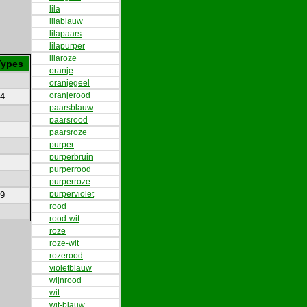
lila
lilablauw
lilapaars
lilapurper
lilaroze
Types
oranje
oranjegeel
oranjerood
4
paarsblauw
paarsrood
paarsroze
purper
purperbruin
purperrood
purperroze
purperviolet
9
rood
rood-wit
roze
roze-wit
rozerood
violetblauw
wijnrood
wit
wit-blauw