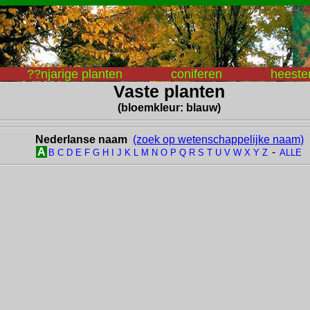
??njarige planten
coniferen
heeste
Vaste planten
(bloemkleur: blauw)
Nederlanse naam
(zoek op wetenschappelijke naam)
A
-
B
C
D
E
F
G
H
I
J
K
L
M
N
O
P
Q
R
S
T
U
V
W
X
Y
Z
ALLE