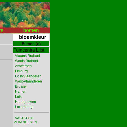
rs
bomen
bloemkleur
Bomen (q)
Tuincentra Lijst
Vlaams-Brabant
Waals-Brabant
Antwerpen
Limburg
Oost-Vlaanderen
West-Vlaanderen
Brussel
Namen
Luik
Henegouwen
Luxemburg
VASTGOED
VLAANDEREN