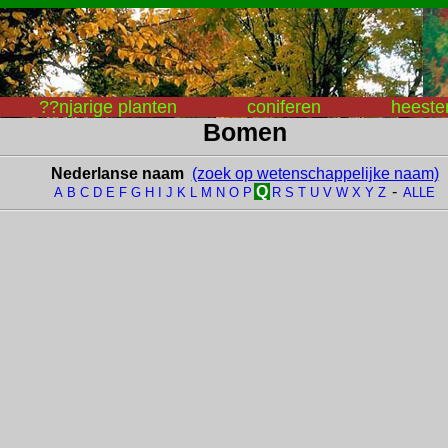
??njarige planten
coniferen
heeste
Bomen
Nederlanse naam
(zoek op wetenschappelijke naam)
Q
-
A
B
C
D
E
F
G
H
I
J
K
L
M
N
O
P
R
S
T
U
V
W
X
Y
Z
ALLE